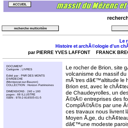
recherc
Le 
Histoire et archÃ©ologie d'un c
par
PIERRE YVES LAFFONT
FRANCK B
DOCUMENT
Le rocher de Brion, sit
Catégorie : LIVRES
volcanisme du massif d
Edité par : PNR DES MONTS
D'ARDECHE
mÃ¨tres dâ€™altitude le 
(Montpezat-sur-Bauzon)
COLLECTION : Horizon Patrimoines
Brion est, avec le chÃ
DIMENSIONS : 240 x 160
de Chaudeyrolles, un des 
pages : 68 ILLUSTRE
ISBN : 978-2-916505-01-5
Ã©tÃ© entreprises des fo
ComplÃ©tÃ©s par une Ã©t
ces travaux nous livrent l
Moyen Ã‚ge, du chÃ¢teau e
dâ€™une modeste parois