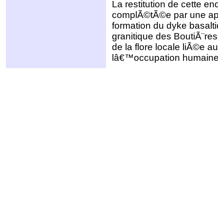
La restitution de cette 
complÃ©tÃ©e par une ap
formation du dyke basalt
granitique des BoutiÃ¨re
de la flore locale liÃ©e 
lâ€™occupation humaine 